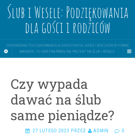
Ślub i Wesele: Podziękowania
dla gości i rodziców
ODPOWIEDNIE PODZIĘKOWANIA DLA CHRZESTNYCH, GOŚCI I RODZICÓW W FORMIE
MAGNESU. TO ŚWIETNA PAMIĄTKA, PREZENT NA ŚLUB I WESELE.
Czy wypada
dawać na ślub
same pieniądze?
27 LUTEGO 2023
PRZEZ
ADMIN
·
0