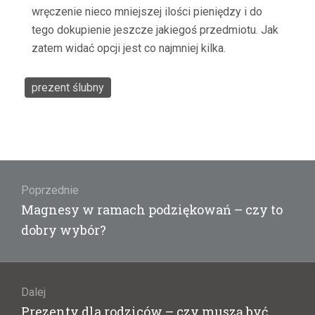
wręczenie nieco mniejszej ilości pieniędzy i do
tego dokupienie jeszcze jakiegoś przedmiotu. Jak
zatem widać opcji jest co najmniej kilka.
prezent ślubny
Nawigacja
wpisu
Poprzednie
Poprzedni
Magnesy w ramach podziękowań – czy to
wpis:
dobry wybór?
Dalej
Następny
Prezenty dla rodziców – czy muszą być