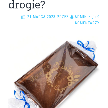
drogie?
21 MARCA 2023
PRZEZ
ADMIN
·
0
KOMENTARZY