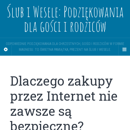
Ślub i Wesele: Podziękowania
dla gości i rodziców
ODPOWIEDNIE PODZIĘKOWANIA DLA CHRZESTNYCH, GOŚCI I RODZICÓW W FORMIE
MAGNESU. TO ŚWIETNA PAMIĄTKA, PREZENT NA ŚLUB I WESELE.
Dlaczego zakupy
przez Internet nie
zawsze są
bezpieczne?