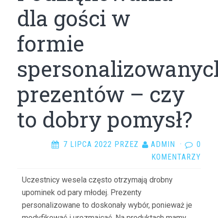
dla gości w
formie
spersonalizowanyc
prezentów – czy
to dobry pomysł?
7 LIPCA 2022
PRZEZ
ADMIN
·
0
KOMENTARZY
Uczestnicy wesela często otrzymają drobny
upominek od pary młodej. Prezenty
personalizowane to doskonały wybór, ponieważ je
modyfikować i urozmaicać. Na produktach mamy